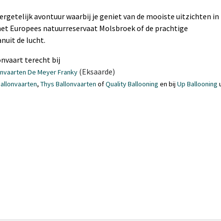
ergetelijk avontuur waarbij je geniet van de mooiste uitzichten in
 het Europees natuurreservaat Molsbroek of de prachtige
nuit de lucht.
onvaart terecht bij
(Eksaarde)
onvaarten De Meyer Franky
Ballonvaarten
,
Thys Ballonvaarten
of
Quality Ballooning
en bij
Up Ballooning
u