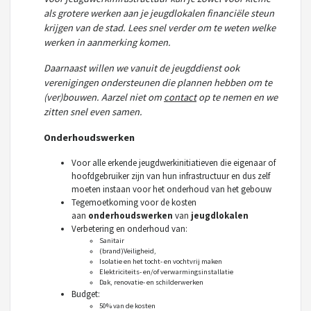
als grotere werken aan je jeugdlokalen financiële steun
krijgen van de stad. Lees snel verder om te weten welke
werken in aanmerking komen.
Daarnaast willen we vanuit de jeugddienst ook
verenigingen ondersteunen die plannen hebben om te
(ver)bouwen. Aarzel niet om
contact
op te nemen en we
zitten snel even samen.
Onderhoudswerken
Voor alle erkende jeugdwerkinitiatieven die eigenaar of
hoofdgebruiker zijn van hun infrastructuur en dus zelf
moeten instaan voor het onderhoud van het gebouw
Tegemoetkoming voor de kosten
aan
onderhoudswerken
van
jeugdlokalen
Verbetering en onderhoud van:
Sanitair
(brand)Veiligheid,
Isolatie en het tocht- en vochtvrij maken
Elektriciteits- en/of verwarmingsinstallatie
Dak, renovatie- en schilderwerken
Budget:
50% van de kosten